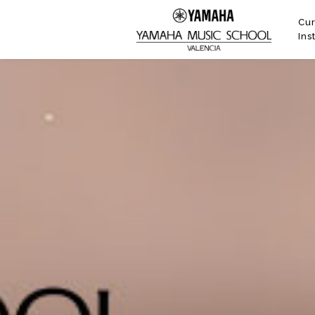
Cur
Ins