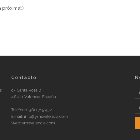
 próxima!:)
Contacto
N
s,
c/ Santa Rosa 8
46021 Valencia, España
Teléfono:
960 715 432
Email: info@ymsvalencia.com
Web: ymsvalencia.com